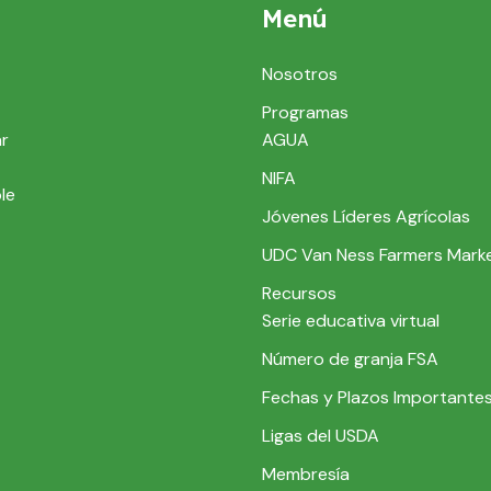
Menú
Nosotros
Programas
ar
AGUA
NIFA
le
Jóvenes Líderes Agrícolas
UDC Van Ness Farmers Mark
Recursos
Serie educativa virtual
Número de granja FSA
Fechas y Plazos Importante
Ligas del USDA
Membresía