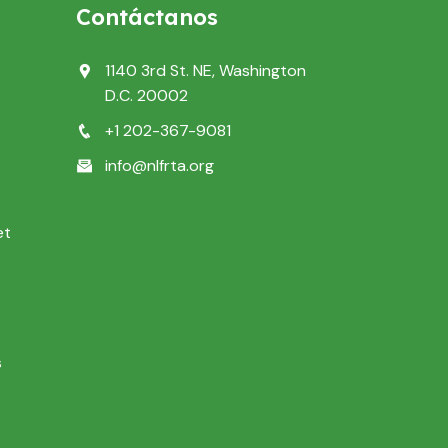
Contáctanos
1140 3rd St. NE, Washington
D.C. 20002
+1 202-367-9081
info@nlfrta.org
et
s