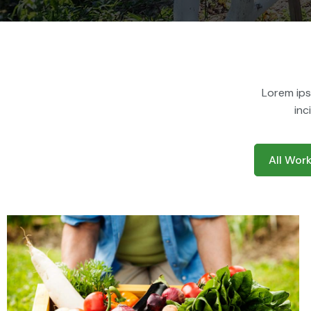
Lorem ips
inc
Demo Media Title 1
Dried
Other Vegetable
All Wor