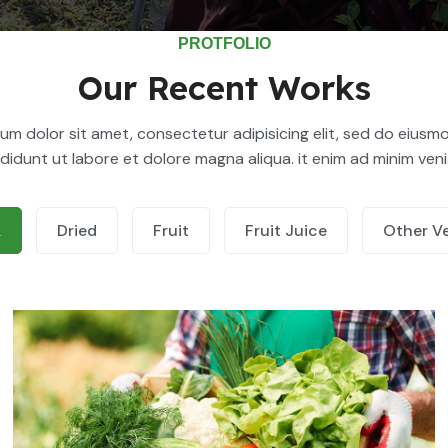
PROTFOLIO
Our Recent Works
um dolor sit amet, consectetur adipisicing elit, sed do eius
ididunt ut labore et dolore magna aliqua. it enim ad minim ven
Demo Media Title 2
Other Vegetable
k
Dried
Fruit
Fruit Juice
Other V