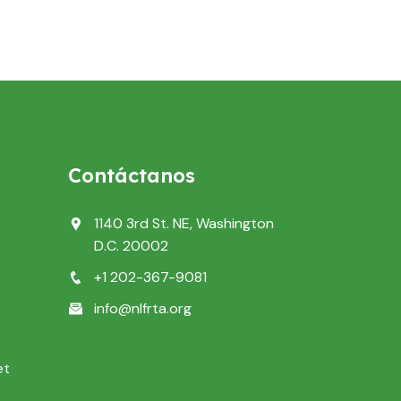
Contáctanos
1140 3rd St. NE, Washington
D.C. 20002
+1 202-367-9081
info@nlfrta.org
et