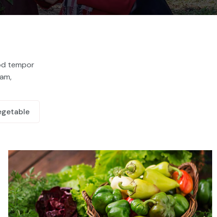
mod tempor
iam,
Demo Media Title 3
Fruit Juice
egetable